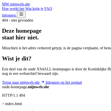
MW
mijnweb
.site
Hoe werkt het
Wat krijg je
FAQ
Inloggen
404 - niet gevonden
Deze homepage
staat hier niet.
Misschien is het adres verkeerd getypt, is de pagina verplaatst, of be
Wist je dit?
Een deel van de oude XS4ALL-homepages is door de Koninklijke Bib
nog in een webarchief bewaard zijn.
Terug naar mijnweb.site
Inloggen op het portaal
oude-homepage
.mijnweb.site
HTTP/1.1 404
> index.html